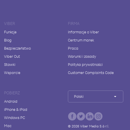
VIBER
FIRMA
Funkcje
Informacje o Viber
Blog
Centrum marek
Bezpieczeństwo
Praca
Viber Out
Warunki i zasady
Stawki
Polityka prywatności
Wsparcie
Customer Complaints Code
POBIERZ
Polski
Android
iPhone & iPad
Windows PC
Mac
©
2026
Viber Media S.à r.l.