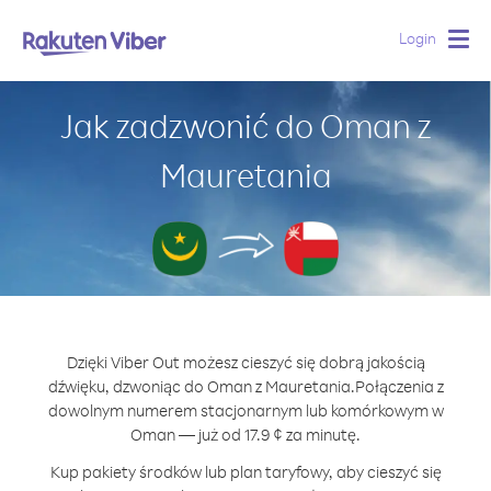
Login
Togg
navig
Jak zadzwonić do Oman z
Mauretania
Dzięki Viber Out możesz cieszyć się dobrą jakością
dźwięku, dzwoniąc do Oman z Mauretania.
Połączenia z
dowolnym numerem stacjonarnym lub komórkowym w
Oman — już od 17.9 ¢ za minutę.
Kup pakiety środków lub plan taryfowy, aby cieszyć się