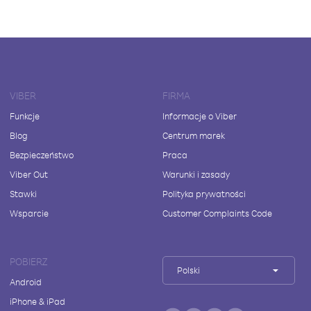
VIBER
FIRMA
Funkcje
Informacje o Viber
Blog
Centrum marek
Bezpieczeństwo
Praca
Viber Out
Warunki i zasady
Stawki
Polityka prywatności
Wsparcie
Customer Complaints Code
POBIERZ
Polski
Android
iPhone & iPad