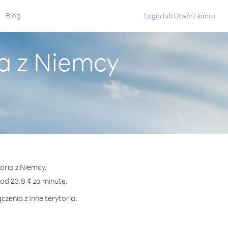
Blog
Login
lub
Utwórz konto
ia z Niemcy
oria z Niemcy.
d 23.8 ¢ za minutę.
czenia z Inne terytoria.