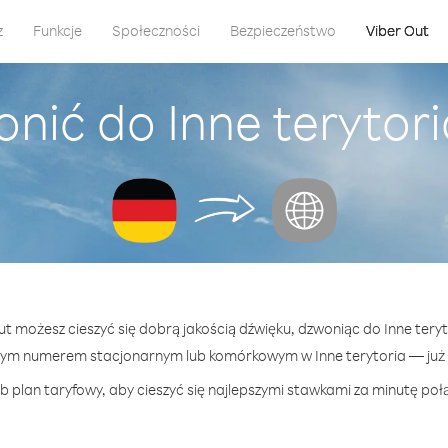
z
Funkcje
Społeczności
Bezpieczeństwo
Viber Out
nić do Inne terytor
Out możesz cieszyć się dobrą jakością dźwięku, dzwoniąc do Inne teryt
nym numerem stacjonarnym lub komórkowym w Inne terytoria — już o
 plan taryfowy, aby cieszyć się najlepszymi stawkami za minutę połą