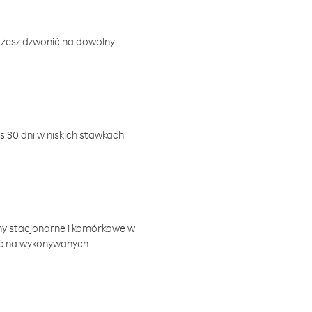
ożesz dzwonić na dowolny
 30 dni w niskich stawkach
ny stacjonarne i komórkowe w
ić na wykonywanych