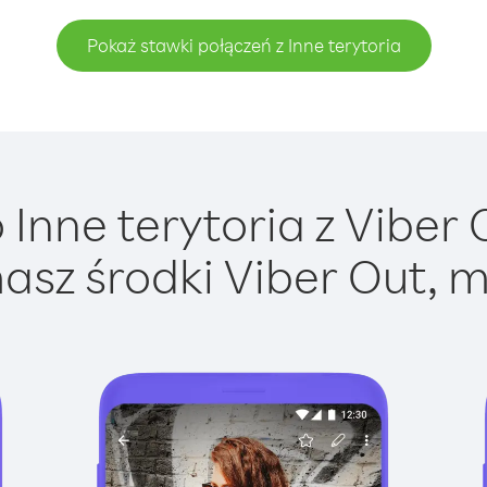
Pokaż stawki połączeń z Inne terytoria
Inne terytoria z Viber O
asz środki Viber Out, m