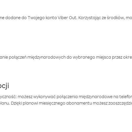
one dodane do Twojego konta Viber Out. Korzystając ze środków, m
anie połączeń międzynarodowych do wybranego miejsca przez okres
cji
tyczność: możesz wykonywać połączenia międzynarodowe na telefo
 planu. Dzięki planowi miesięcznego abonamentu możesz zaoszczędz