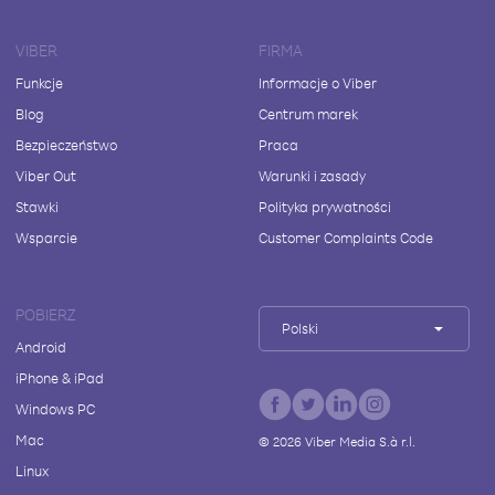
VIBER
FIRMA
Funkcje
Informacje o Viber
Blog
Centrum marek
Bezpieczeństwo
Praca
Viber Out
Warunki i zasady
Stawki
Polityka prywatności
Wsparcie
Customer Complaints Code
POBIERZ
Polski
Android
iPhone & iPad
Windows PC
Mac
©
2026
Viber Media S.à r.l.
Linux