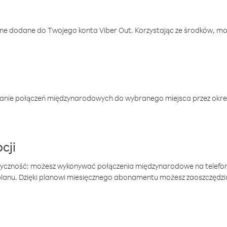
one dodane do Twojego konta Viber Out. Korzystając ze środków, m
anie połączeń międzynarodowych do wybranego miejsca przez okres
cji
tyczność: możesz wykonywać połączenia międzynarodowe na telefo
 planu. Dzięki planowi miesięcznego abonamentu możesz zaoszczędz