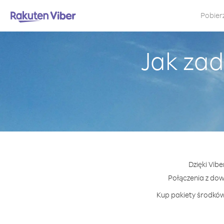
Pobier
Jak zad
Dzięki Vib
Połączenia z do
Kup pakiety środków 