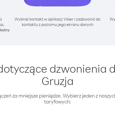
a
Wybrać kontakt w aplikacji Viber i zadzwonić do
Wy
ja,
kontaktu z poziomu jego ekranu danych
okalny
otyczące dzwonienia d
Gruzja
ączeń za mniejsze pieniądze. Wybierz jeden z naszy
taryfowych: