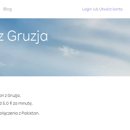
Blog
Login
lub
Utwórz konto
z Gruzja
n z Gruzja.
5.0 ¢ za minutę.
ołączenia z Pakistan.