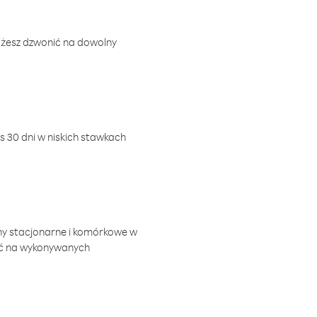
ożesz dzwonić na dowolny
 30 dni w niskich stawkach
ny stacjonarne i komórkowe w
ić na wykonywanych