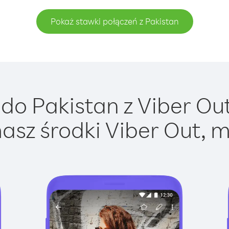
Pokaż stawki połączeń z Pakistan
do Pakistan z Viber Out 
asz środki Viber Out, m