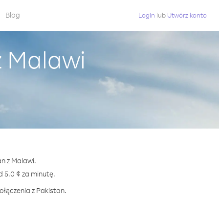
Blog
Login
lub
Utwórz konto
z Malawi
an z Malawi.
5.0 ¢ za minutę.
ołączenia z Pakistan.