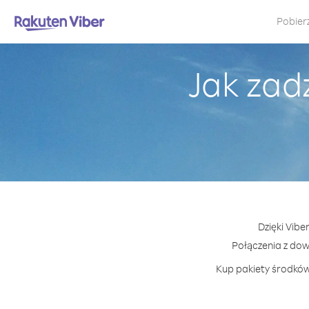
Pobier
Jak zad
Dzięki Vibe
Połączenia z do
Kup pakiety środków 