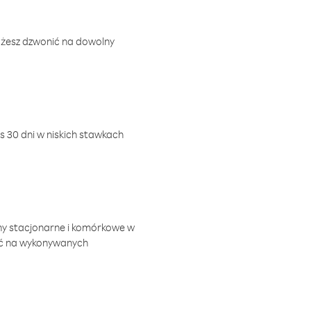
ożesz dzwonić na dowolny
 30 dni w niskich stawkach
ny stacjonarne i komórkowe w
ić na wykonywanych