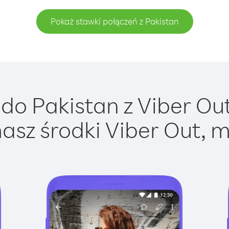
Pokaż stawki połączeń z Pakistan
do Pakistan z Viber Out 
asz środki Viber Out, m