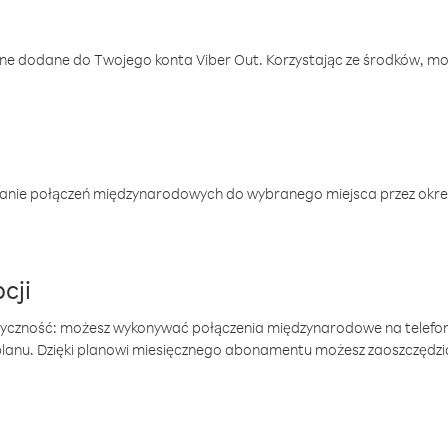
one dodane do Twojego konta Viber Out. Korzystając ze środków, m
anie połączeń międzynarodowych do wybranego miejsca przez okres
cji
tyczność: możesz wykonywać połączenia międzynarodowe na telefo
 planu. Dzięki planowi miesięcznego abonamentu możesz zaoszczędz