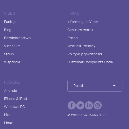
VIBER
FIRMA
Funkcje
Informacje o Viber
Blog
Centrum marek
Bezpieczeństwo
Praca
Viber Out
Warunki i zasady
Stawki
Polityka prywatności
Wsparcie
Customer Complaints Code
POBIERZ
Polski
Android
iPhone & iPad
Windows PC
Mac
©
2026
Viber Media S.à r.l.
Linux