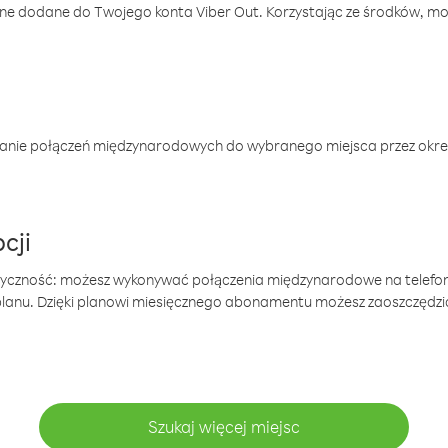
one dodane do Twojego konta Viber Out. Korzystając ze środków, m
anie połączeń międzynarodowych do wybranego miejsca przez okres
cji
tyczność: możesz wykonywać połączenia międzynarodowe na telefo
 planu. Dzięki planowi miesięcznego abonamentu możesz zaoszczędz
Szukaj więcej miejsc