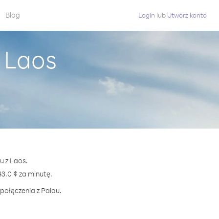
Blog
Login
lub
Utwórz konto
 Laos
u z Laos.
.0 ¢ za minutę.
połączenia z Palau.