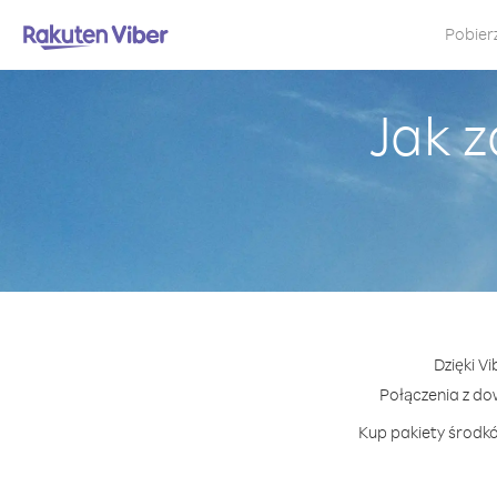
Pobier
Jak 
Dzięki V
Połączenia z d
Kup pakiety środkó