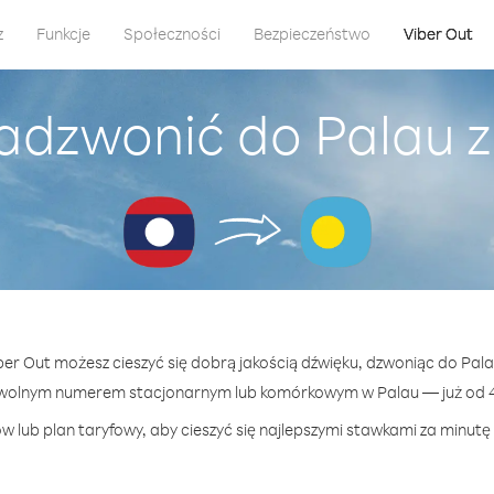
z
Funkcje
Społeczności
Bezpieczeństwo
Viber Out
zadzwonić do Palau z
iber Out możesz cieszyć się dobrą jakością dźwięku, dzwoniąc do Pala
owolnym numerem stacjonarnym lub komórkowym w Palau — już od 43
w lub plan taryfowy, aby cieszyć się najlepszymi stawkami za minutę 