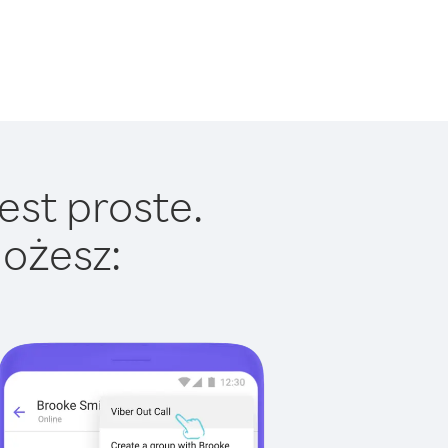
est proste.
ożesz: