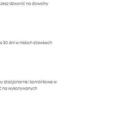
ożesz dzwonić na dowolny
 30 dni w niskich stawkach
ny stacjonarne i komórkowe w
ić na wykonywanych