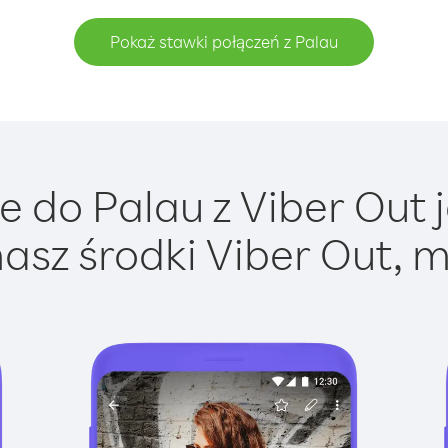
Pokaż stawki połączeń z Palau
 do Palau z Viber Out j
asz środki Viber Out, m