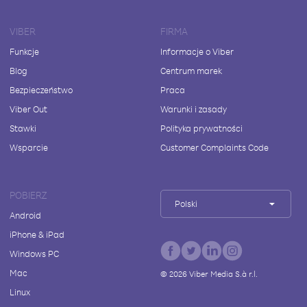
VIBER
FIRMA
Funkcje
Informacje o Viber
Blog
Centrum marek
Bezpieczeństwo
Praca
Viber Out
Warunki i zasady
Stawki
Polityka prywatności
Wsparcie
Customer Complaints Code
POBIERZ
Polski
Android
iPhone & iPad
Windows PC
Mac
©
2026
Viber Media S.à r.l.
Linux