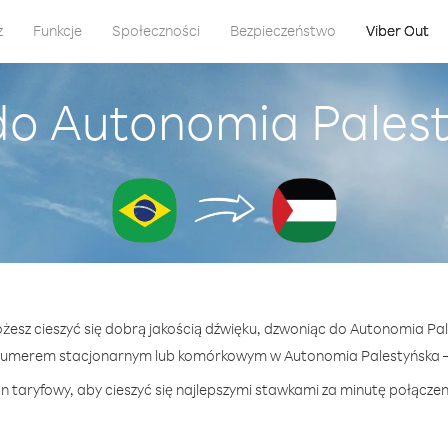
z
Funkcje
Społeczności
Bezpieczeństwo
Viber Out
do Autonomia Palesty
ożesz cieszyć się dobrą jakością dźwięku, dzwoniąc do Autonomia Pale
numerem stacjonarnym lub komórkowym w Autonomia Palestyńska — j
n taryfowy, aby cieszyć się najlepszymi stawkami za minutę połącze