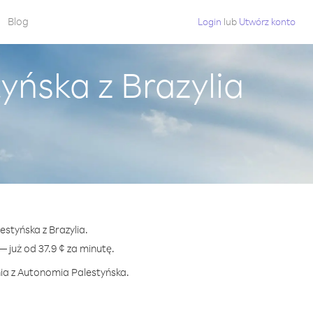
Blog
Login
lub
Utwórz konto
ńska z Brazylia
styńska z Brazylia.
uż od 37.9 ¢ za minutę.
nia z Autonomia Palestyńska.