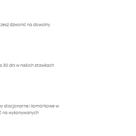
ożesz dzwonić na dowolny
 30 dni w niskich stawkach
ny stacjonarne i komórkowe w
ić na wykonywanych