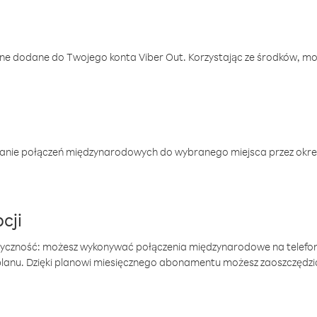
one dodane do Twojego konta Viber Out. Korzystając ze środków, m
anie połączeń międzynarodowych do wybranego miejsca przez okres
cji
tyczność: możesz wykonywać połączenia międzynarodowe na telefo
 planu. Dzięki planowi miesięcznego abonamentu możesz zaoszczędz