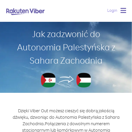
Login
Togg
navig
Jak zadzwonić do
Autonomia Palestyńska z
Sahara Zachodnia
Dzięki Viber Out możesz cieszyć się dobrą jakością
dźwięku, dzwoniąc do Autonomia Palestyńska z Sahara
Zachodnia.
Połączenia z dowolnym numerem
stacjonarnym lub komórkowym w Autonomia