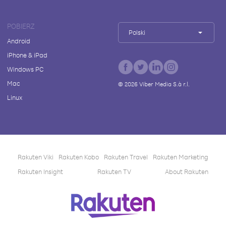
POBIERZ
Polski
Android
iPhone & iPad
Windows PC
Mac
©
2026
Viber Media S.à r.l.
Linux
Rakuten Viki
Rakuten Kobo
Rakuten Travel
Rakuten Marketing
Rakuten Insight
Rakuten TV
About Rakuten