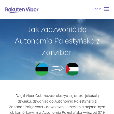
Login
Togg
navig
Jak zadzwonić do
Autonomia Palestyńska z
Zanzibar
Dzięki Viber Out możesz cieszyć się dobrą jakością
dźwięku, dzwoniąc do Autonomia Palestyńska z
Zanzibar.
Połączenia z dowolnym numerem stacjonarnym
lub komórkowym w Autonomia Palestyńska — już od 37.9