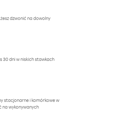
ożesz dzwonić na dowolny
 30 dni w niskich stawkach
ny stacjonarne i komórkowe w
ić na wykonywanych