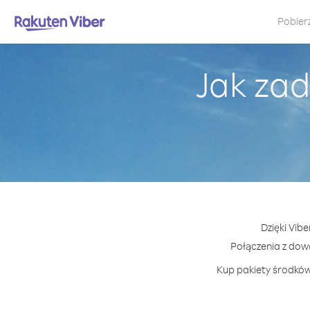
Pobier
Jak za
Dzięki Vib
Połączenia z do
Kup pakiety środków