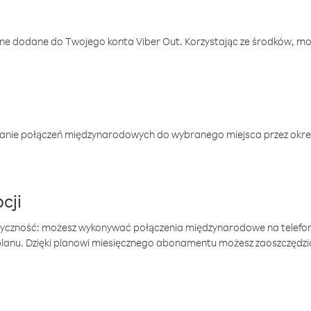
one dodane do Twojego konta Viber Out. Korzystając ze środków, m
anie połączeń międzynarodowych do wybranego miejsca przez okres
cji
tyczność: możesz wykonywać połączenia międzynarodowe na telefo
 planu. Dzięki planowi miesięcznego abonamentu możesz zaoszczędz