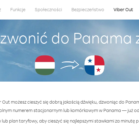
z
Funkcje
Społeczności
Bezpieczeństwo
Viber Out
dzwonić do Panama 
er Out możesz cieszyć się dobrą jakością dźwięku, dzwoniąc do Pana
wolnym numerem stacjonarnym lub komórkowym w Panama — już od 1
 lub plan taryfowy, aby cieszyć się najlepszymi stawkami za minutę 