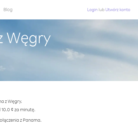
Blog
Login
lub
Utwórz konto
z Węgry
ma z Węgry.
0.0 ¢ za minutę.
połączenia z Panama.