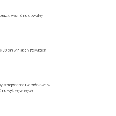
ożesz dzwonić na dowolny
 30 dni w niskich stawkach
ny stacjonarne i komórkowe w
ić na wykonywanych