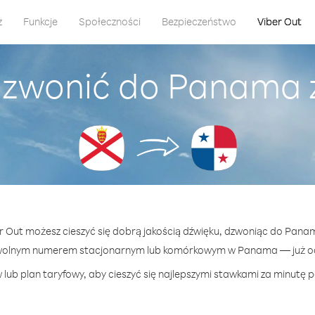
z
Funkcje
Społeczności
Bezpieczeństwo
Viber Out
dzwonić do Panama z
er Out możesz cieszyć się dobrą jakością dźwięku, dzwoniąc do Panam
wolnym numerem stacjonarnym lub komórkowym w Panama — już od 
 lub plan taryfowy, aby cieszyć się najlepszymi stawkami za minutę 