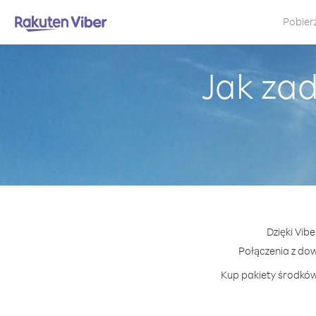
Pobier
Jak za
Dzięki Vib
Połączenia z do
Kup pakiety środków