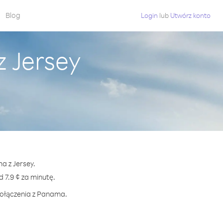
Blog
Login
lub
Utwórz konto
 Jersey
a z Jersey.
7.9 ¢ za minutę.
połączenia z Panama.