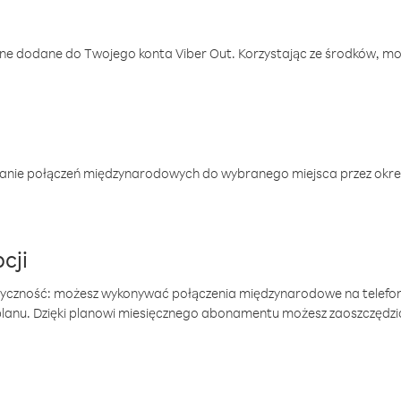
one dodane do Twojego konta Viber Out. Korzystając ze środków, m
anie połączeń międzynarodowych do wybranego miejsca przez okres
cji
tyczność: możesz wykonywać połączenia międzynarodowe na telefo
 planu. Dzięki planowi miesięcznego abonamentu możesz zaoszczędz