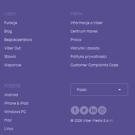
VIBER
FIRMA
Funkcje
Informacje o Viber
Blog
Centrum marek
Bezpieczeństwo
Praca
Viber Out
Warunki i zasady
Stawki
Polityka prywatności
Wsparcie
Customer Complaints Code
POBIERZ
Polski
Android
iPhone & iPad
Windows PC
Mac
©
2026
Viber Media S.à r.l.
Linux