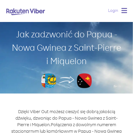
Login
Togg
navig
Jak zadzwonić do Papua -
Nowa Gwinea z Saint-Pierre
i Miquelon
Dzięki Viber Out możesz cieszyć się dobrą jakością
dźwięku, dzwoniąc do Papua - Nowa Gwinea z Saint-
Pierre i Miquelon.
Połączenia z dowolnym numerem
stacjonarnym lub komórkowym w Papua - Nowa Gwinea