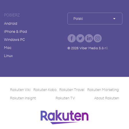
POBIERZ
Polski
Android
iPhone & iPad
Windows PC
Mac
©
2026
Viber Media S.à r.l.
Linux
Rakuten Viki
Rakuten Kobo
Rakuten Travel
Rakuten Marketing
Rakuten Insight
Rakuten TV
About Rakuten