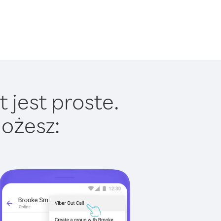
 jest proste.
ożesz: