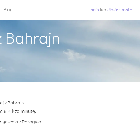
Blog
Login
lub
Utwórz konto
z Bahrajn
j z Bahrajn.
 6.2 ¢ za minutę.
ołączenia z Paragwaj.