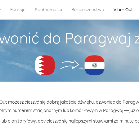
z
Funkcje
Społeczności
Bezpieczeństwo
Viber Out
wonić do Paragwaj 
r Out możesz cieszyć się dobrą jakością dźwięku, dzwoniąc do Paragwa
olnym numerem stacjonarnym lub komórkowym w Paragwaj — już od
lub plan taryfowy, aby cieszyć się najlepszymi stawkami za minutę p