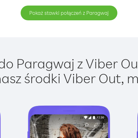
Pokaż stawki połączeń z Paragwaj
o Paragwaj z Viber Out
asz środki Viber Out, m