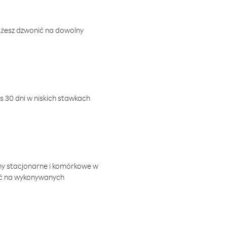
ożesz dzwonić na dowolny
 30 dni w niskich stawkach
ny stacjonarne i komórkowe w
ić na wykonywanych