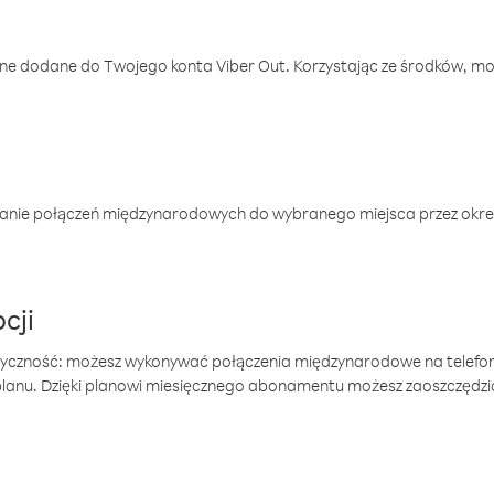
one dodane do Twojego konta Viber Out. Korzystając ze środków, m
anie połączeń międzynarodowych do wybranego miejsca przez okres
cji
tyczność: możesz wykonywać połączenia międzynarodowe na telefo
 planu. Dzięki planowi miesięcznego abonamentu możesz zaoszczędz