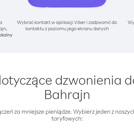
a
Wybrać kontakt w aplikacji Viber i zadzwonić do
Wy
ajn,
kontaktu z poziomu jego ekranu danych
okalny
otyczące dzwonienia d
Bahrajn
ączeń za mniejsze pieniądze. Wybierz jeden z naszy
taryfowych: