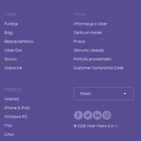
VIBER
FIRMA
Funkcje
Informacje o Viber
Blog
Centrum marek
Bezpieczeństwo
Praca
Viber Out
Warunki i zasady
Stawki
Polityka prywatności
Wsparcie
Customer Complaints Code
POBIERZ
Polski
Android
iPhone & iPad
Windows PC
Mac
©
2026
Viber Media S.à r.l.
Linux