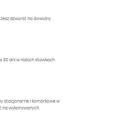
ożesz dzwonić na dowolny
 30 dni w niskich stawkach
ny stacjonarne i komórkowe w
ić na wykonywanych