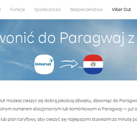
z
Funkcje
Społeczności
Bezpieczeństwo
Viber Out
wonić do Paragwaj z
 Out możesz cieszyć się dobrą jakością dźwięku, dzwoniąc do Paragwa
wolnym numerem stacjonarnym lub komórkowym w Paragwaj — już od 
lub plan taryfowy, aby cieszyć się najlepszymi stawkami za minutę p