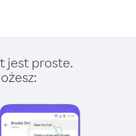
 jest proste.
ożesz: