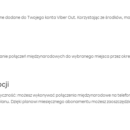
one dodane do Twojego konta Viber Out. Korzystając ze środków, m
anie połączeń międzynarodowych do wybranego miejsca przez okres
cji
tyczność: możesz wykonywać połączenia międzynarodowe na telefo
 planu. Dzięki planowi miesięcznego abonamentu możesz zaoszczędz