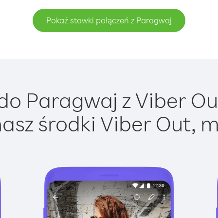
Pokaż stawki połączeń z Paragwaj
o Paragwaj z Viber Out
asz środki Viber Out, m