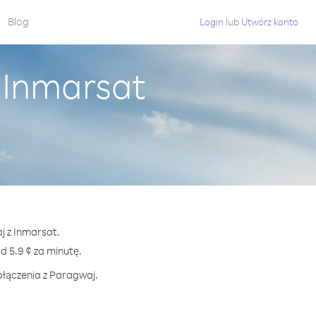
Blog
Login
lub
Utwórz konto
 Inmarsat
j z Inmarsat.
5.9 ¢ za minutę.
ołączenia z Paragwaj.