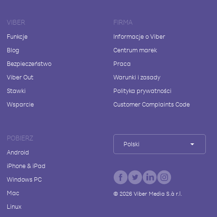
VIBER
FIRMA
Funkcje
Informacje o Viber
Blog
Centrum marek
Bezpieczeństwo
Praca
Viber Out
Warunki i zasady
Stawki
Polityka prywatności
Wsparcie
Customer Complaints Code
POBIERZ
Polski
Android
iPhone & iPad
Windows PC
Mac
©
2026
Viber Media S.à r.l.
Linux