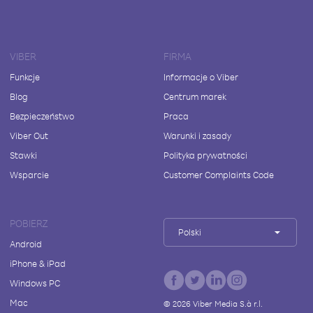
VIBER
FIRMA
Funkcje
Informacje o Viber
Blog
Centrum marek
Bezpieczeństwo
Praca
Viber Out
Warunki i zasady
Stawki
Polityka prywatności
Wsparcie
Customer Complaints Code
POBIERZ
Polski
Android
iPhone & iPad
Windows PC
Mac
©
2026
Viber Media S.à r.l.