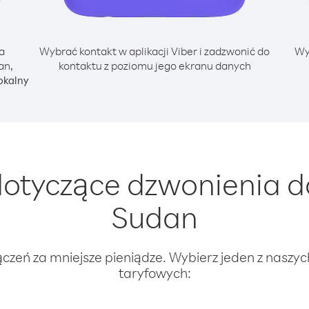
a
Wybrać kontakt w aplikacji Viber i zadzwonić do
Wy
an,
kontaktu z poziomu jego ekranu danych
okalny
otyczące dzwonienia d
Sudan
ączeń za mniejsze pieniądze. Wybierz jeden z naszy
taryfowych: