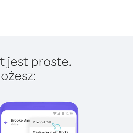
 jest proste.
ożesz: