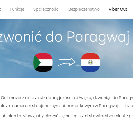
z
Funkcje
Społeczności
Bezpieczeństwo
Viber Out
zwonić do Paragwaj
r Out możesz cieszyć się dobrą jakością dźwięku, dzwoniąc do Parag
wolnym numerem stacjonarnym lub komórkowym w Paragwaj — już od 
lub plan taryfowy, aby cieszyć się najlepszymi stawkami za minutę p