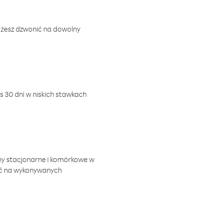
ożesz dzwonić na dowolny
 30 dni w niskich stawkach
ny stacjonarne i komórkowe w
ić na wykonywanych