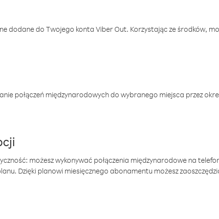
one dodane do Twojego konta Viber Out. Korzystając ze środków, m
anie połączeń międzynarodowych do wybranego miejsca przez okres
cji
tyczność: możesz wykonywać połączenia międzynarodowe na telefo
 planu. Dzięki planowi miesięcznego abonamentu możesz zaoszczędz