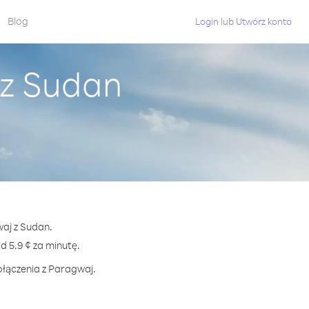
Blog
Login
lub
Utwórz konto
 z Sudan
waj z Sudan.
5.9 ¢ za minutę.
ołączenia z Paragwaj.