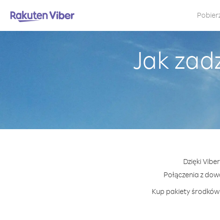
Pobier
Jak zad
Dzięki Vibe
Połączenia z do
Kup pakiety środków 