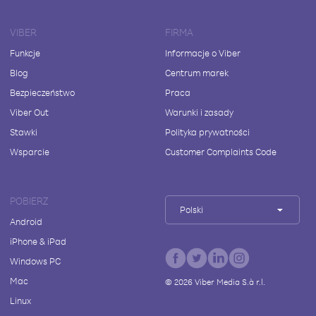
VIBER
FIRMA
Funkcje
Informacje o Viber
Blog
Centrum marek
Bezpieczeństwo
Praca
Viber Out
Warunki i zasady
Stawki
Polityka prywatności
Wsparcie
Customer Complaints Code
POBIERZ
Polski
Android
iPhone & iPad
Windows PC
Mac
©
2026
Viber Media S.à r.l.
Linux