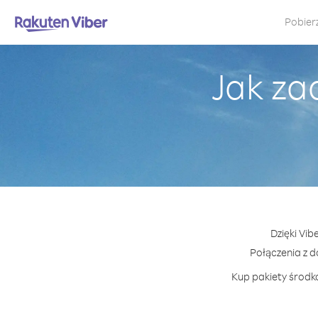
Pobier
Jak za
Dzięki Vib
Połączenia z 
Kup pakiety środkó