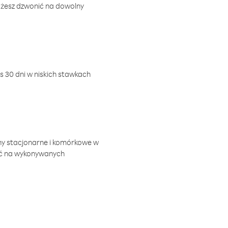
ożesz dzwonić na dowolny
 30 dni w niskich stawkach
ny stacjonarne i komórkowe w
ić na wykonywanych