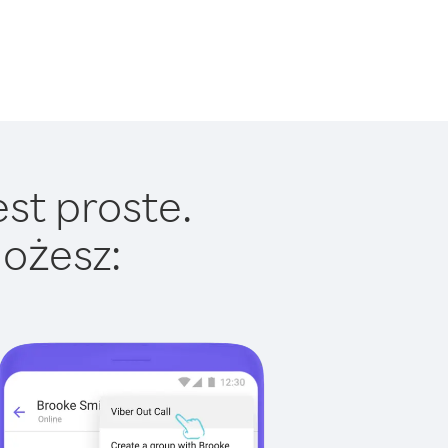
st proste.
ożesz: