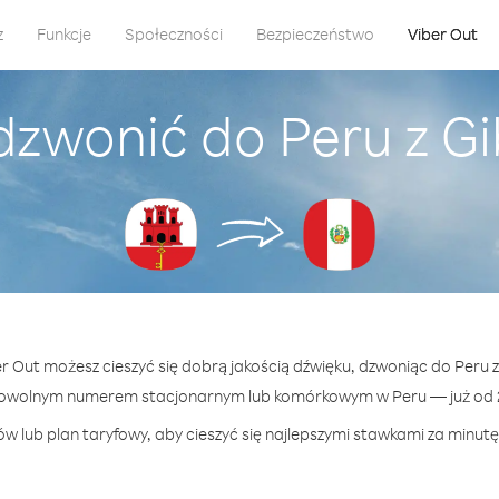
z
Funkcje
Społeczności
Bezpieczeństwo
Viber Out
dzwonić do Peru z Gi
er Out możesz cieszyć się dobrą jakością dźwięku, dzwoniąc do Peru z
dowolnym numerem stacjonarnym lub komórkowym w Peru — już od 2.
w lub plan taryfowy, aby cieszyć się najlepszymi stawkami za minutę