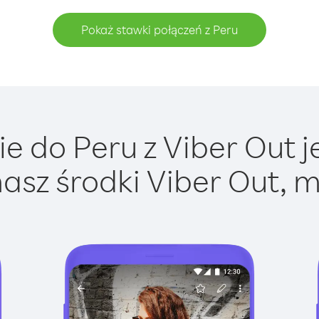
Pokaż stawki połączeń z Peru
e do Peru z Viber Out je
asz środki Viber Out, m