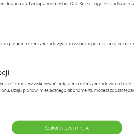
one dodane do Twojego konta Viber Out. Korzystając ze środków, m
anie połączeń międzynarodowych do wybranego miejsca przez okres
cji
tyczność: możesz wykonywać połączenia międzynarodowe na telefo
 planu. Dzięki planowi miesięcznego abonamentu możesz zaoszczędz
Szukaj więcej miejsc