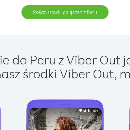
Pokaż stawki połączeń z Peru
e do Peru z Viber Out je
asz środki Viber Out, m