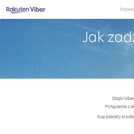
Pobier
Jak zad
Dzięki Vibe
Połączenia z 
Kup pakiety środkó