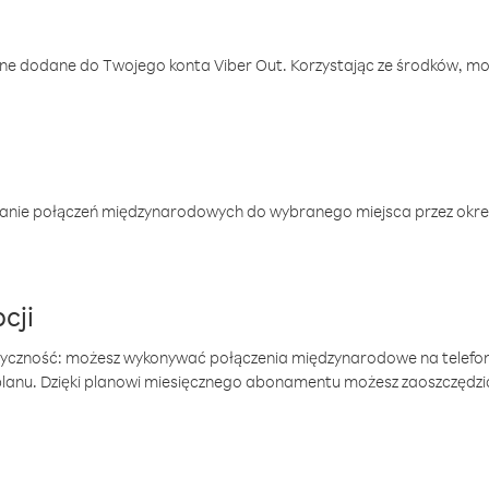
one dodane do Twojego konta Viber Out. Korzystając ze środków, m
anie połączeń międzynarodowych do wybranego miejsca przez okres
cji
tyczność: możesz wykonywać połączenia międzynarodowe na telefo
 planu. Dzięki planowi miesięcznego abonamentu możesz zaoszczędz