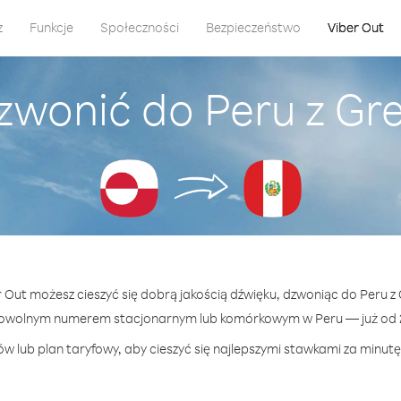
z
Funkcje
Społeczności
Bezpieczeństwo
Viber Out
zwonić do Peru z Gr
r Out możesz cieszyć się dobrą jakością dźwięku, dzwoniąc do Peru z
dowolnym numerem stacjonarnym lub komórkowym w Peru — już od 2.
w lub plan taryfowy, aby cieszyć się najlepszymi stawkami za minutę