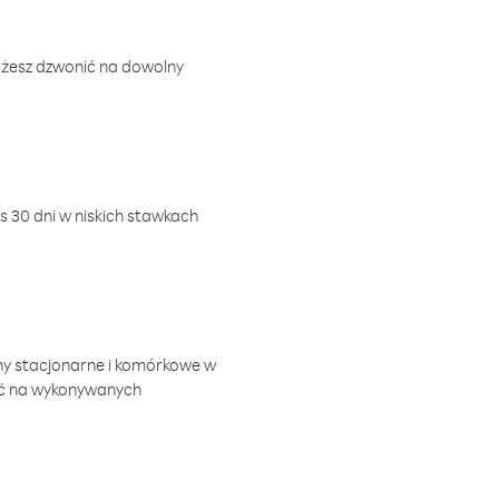
ożesz dzwonić na dowolny
 30 dni w niskich stawkach
ny stacjonarne i komórkowe w
ić na wykonywanych