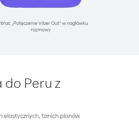
brać „Połączenie Viber Out” w nagłówku
rozmowy
 do Peru z
ch elastycznych, tanich planów