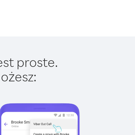
st proste.
ożesz: