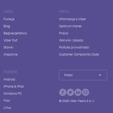
VIBER
FIRMA
Funkcje
Informacje o Viber
Blog
Centrum marek
Bezpieczeństwo
Praca
Viber Out
Warunki i zasady
Stawki
Polityka prywatności
Wsparcie
Customer Complaints Code
POBIERZ
Polski
Android
iPhone & iPad
Windows PC
Mac
©
2026
Viber Media S.à r.l.
Linux