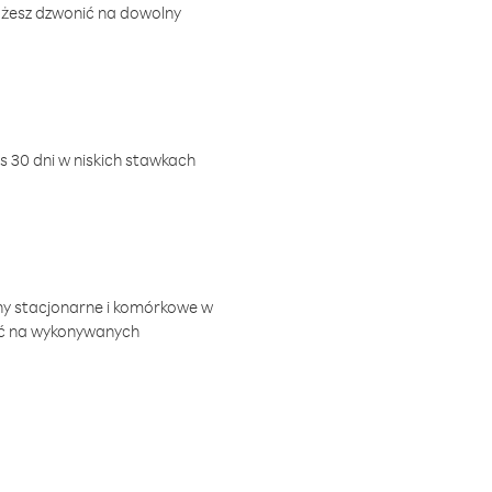
ożesz dzwonić na dowolny
 30 dni w niskich stawkach
ny stacjonarne i komórkowe w
ić na wykonywanych