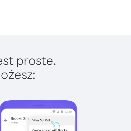
st proste.
ożesz: