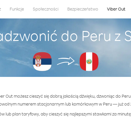
z
Funkcje
Społeczności
Bezpieczeństwo
Viber Out
adzwonić do Peru z 
iber Out możesz cieszyć się dobrą jakością dźwięku, dzwoniąc do Peru 
dowolnym numerem stacjonarnym lub komórkowym w Peru — już od 2.
w lub plan taryfowy, aby cieszyć się najlepszymi stawkami za minutę