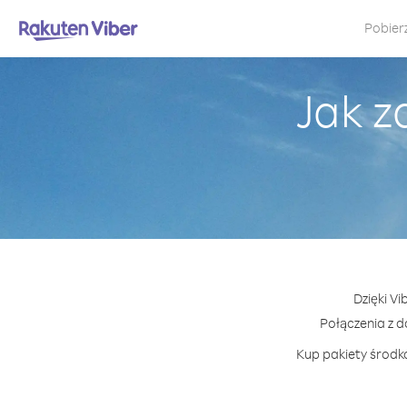
Pobier
Jak z
Dzięki V
Połączenia z 
Kup pakiety środkó