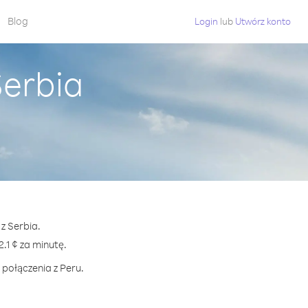
Blog
Login
lub
Utwórz konto
Serbia
z Serbia.
1 ¢ za minutę.
 połączenia z Peru.