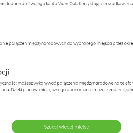
one dodane do Twojego konta Viber Out. Korzystając ze środków, m
anie połączeń międzynarodowych do wybranego miejsca przez okres
cji
tyczność: możesz wykonywać połączenia międzynarodowe na telefo
 planu. Dzięki planowi miesięcznego abonamentu możesz zaoszczędz
Szukaj więcej miejsc