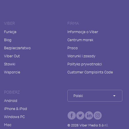
VIBER
FIRMA
Funkcje
Informacje o Viber
Blog
Centrum marek
Bezpieczeństwo
Praca
Viber Out
Warunki i zasady
Stawki
Polityka prywatności
Wsparcie
Customer Complaints Code
POBIERZ
Polski
Android
iPhone & iPad
Windows PC
Mac
©
2026
Viber Media S.à r.l.