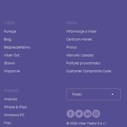
VIBER
FIRMA
Funkcje
Informacje o Viber
Blog
Centrum marek
Bezpieczeństwo
Praca
Viber Out
Warunki i zasady
Stawki
Polityka prywatności
Wsparcie
Customer Complaints Code
POBIERZ
Polski
Android
iPhone & iPad
Windows PC
Mac
©
2026
Viber Media S.à r.l.