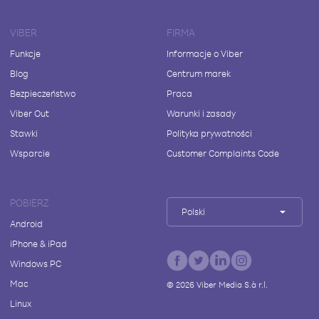
VIBER
FIRMA
Funkcje
Informacje o Viber
Blog
Centrum marek
Bezpieczeństwo
Praca
Viber Out
Warunki i zasady
Stawki
Polityka prywatności
Wsparcie
Customer Complaints Code
POBIERZ
Polski
Android
iPhone & iPad
Windows PC
Mac
©
2026
Viber Media S.à r.l.
Linux