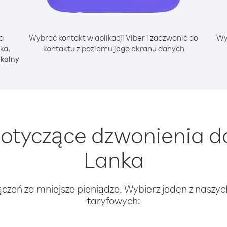
a
Wybrać kontakt w aplikacji Viber i zadzwonić do
Wy
ka,
kontaktu z poziomu jego ekranu danych
okalny
tyczące dzwonienia do F
Lanka
ączeń za mniejsze pieniądze. Wybierz jeden z naszy
taryfowych: