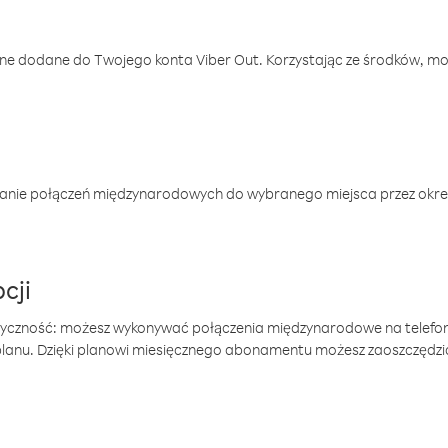
one dodane do Twojego konta Viber Out. Korzystając ze środków, m
anie połączeń międzynarodowych do wybranego miejsca przez okres
cji
tyczność: możesz wykonywać połączenia międzynarodowe na telefo
 planu. Dzięki planowi miesięcznego abonamentu możesz zaoszczędz