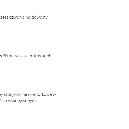
ożesz dzwonić na dowolny
 30 dni w niskich stawkach
ny stacjonarne i komórkowe w
ić na wykonywanych