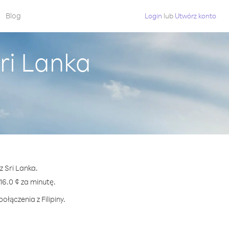
Blog
Login
lub
Utwórz konto
Sri Lanka
z Sri Lanka.
6.0 ¢ za minutę.
łączenia z Filipiny.