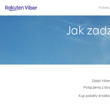
Pobier
Jak zadz
Dzięki Vibe
Połączenia z do
Kup pakiety środków