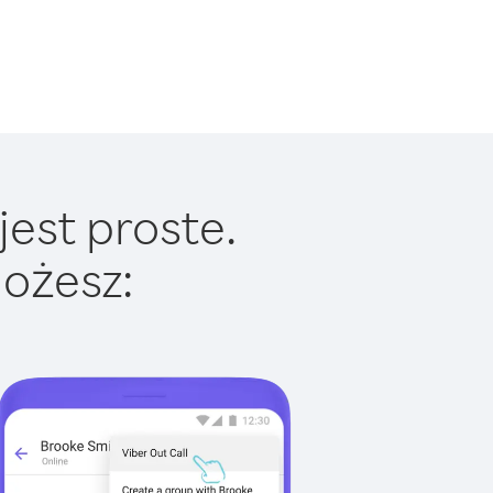
jest proste.
ożesz: