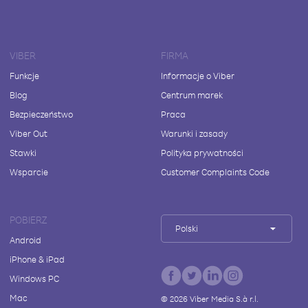
VIBER
FIRMA
Funkcje
Informacje o Viber
Blog
Centrum marek
Bezpieczeństwo
Praca
Viber Out
Warunki i zasady
Stawki
Polityka prywatności
Wsparcie
Customer Complaints Code
POBIERZ
Polski
Android
iPhone & iPad
Windows PC
Mac
©
2026
Viber Media S.à r.l.