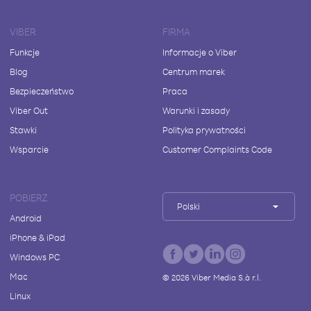
VIBER
FIRMA
Funkcje
Informacje o Viber
Blog
Centrum marek
Bezpieczeństwo
Praca
Viber Out
Warunki i zasady
Stawki
Polityka prywatności
Wsparcie
Customer Complaints Code
POBIERZ
Polski
Android
iPhone & iPad
Windows PC
Mac
©
2026
Viber Media S.à r.l.
Linux