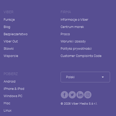
VIBER
FIRMA
Funkcje
Informacje o Viber
Blog
Centrum marek
Bezpieczeństwo
Praca
Viber Out
Warunki i zasady
Stawki
Polityka prywatności
Wsparcie
Customer Complaints Code
POBIERZ
Polski
Android
iPhone & iPad
Windows PC
Mac
©
2026
Viber Media S.à r.l.
Linux