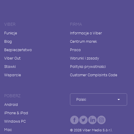
VIBER
FIRMA
Funkcje
Informacje o Viber
Blog
Centrum marek
Bezpieczeństwo
Praca
Viber Out
Warunki i zasady
Stawki
Polityka prywatności
Wsparcie
Customer Complaints Code
POBIERZ
Polski
Android
iPhone & iPad
Windows PC
Mac
©
2026
Viber Media S.à r.l.