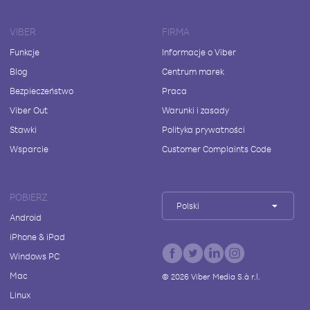
VIBER
FIRMA
Funkcje
Informacje o Viber
Blog
Centrum marek
Bezpieczeństwo
Praca
Viber Out
Warunki i zasady
Stawki
Polityka prywatności
Wsparcie
Customer Complaints Code
POBIERZ
Polski
Android
iPhone & iPad
Windows PC
Mac
©
2026
Viber Media S.à r.l.
Linux