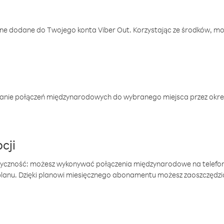
one dodane do Twojego konta Viber Out. Korzystając ze środków, m
anie połączeń międzynarodowych do wybranego miejsca przez okres
cji
tyczność: możesz wykonywać połączenia międzynarodowe na telefo
 planu. Dzięki planowi miesięcznego abonamentu możesz zaoszczędz