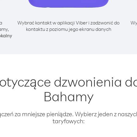
a
Wybrać kontakt w aplikacji Viber i zadzwonić do
Wy
amy,
kontaktu z poziomu jego ekranu danych
okalny
tyczące dzwonienia do
Bahamy
ączeń za mniejsze pieniądze. Wybierz jeden z naszy
taryfowych: