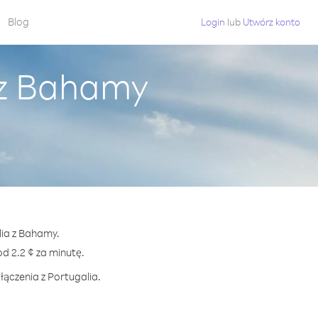
Blog
Login
lub
Utwórz konto
 z Bahamy
lia z Bahamy.
 2.2 ¢ za minutę.
łączenia z Portugalia.