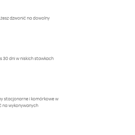
ożesz dzwonić na dowolny
 30 dni w niskich stawkach
ny stacjonarne i komórkowe w
ić na wykonywanych