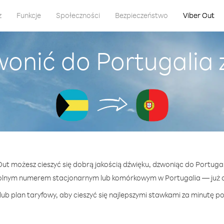
z
Funkcje
Społeczności
Bezpieczeństwo
Viber Out
wonić do Portugalia
 Out możesz cieszyć się dobrą jakością dźwięku, dzwoniąc do Portuga
olnym numerem stacjonarnym lub komórkowym w Portugalia — już od
ub plan taryfowy, aby cieszyć się najlepszymi stawkami za minutę po