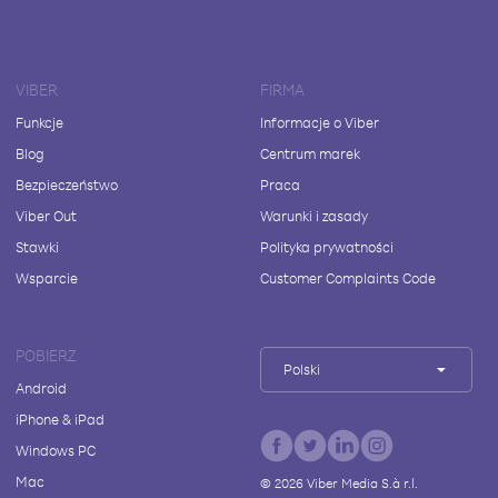
VIBER
FIRMA
Funkcje
Informacje o Viber
Blog
Centrum marek
Bezpieczeństwo
Praca
Viber Out
Warunki i zasady
Stawki
Polityka prywatności
Wsparcie
Customer Complaints Code
POBIERZ
Polski
Android
iPhone & iPad
Windows PC
Mac
©
2026
Viber Media S.à r.l.