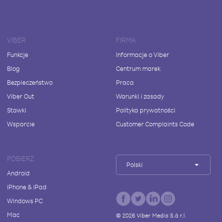
VIBER
FIRMA
Funkcje
Informacje o Viber
Blog
Centrum marek
Bezpieczeństwo
Praca
Viber Out
Warunki i zasady
Stawki
Polityka prywatności
Wsparcie
Customer Complaints Code
POBIERZ
Polski
Android
iPhone & iPad
Windows PC
Mac
©
2026
Viber Media S.à r.l.