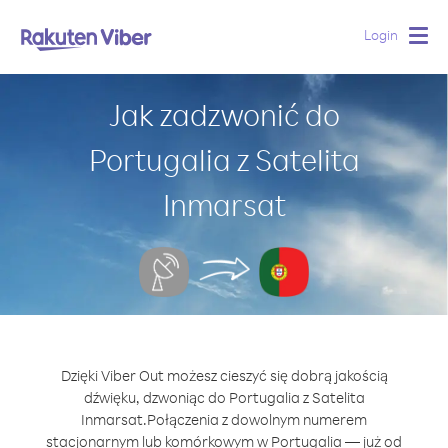
Login
Togg
navig
Jak zadzwonić do
Portugalia z Satelita
Inmarsat
Dzięki Viber Out możesz cieszyć się dobrą jakością
dźwięku, dzwoniąc do Portugalia z Satelita
Inmarsat.
Połączenia z dowolnym numerem
stacjonarnym lub komórkowym w Portugalia — już od