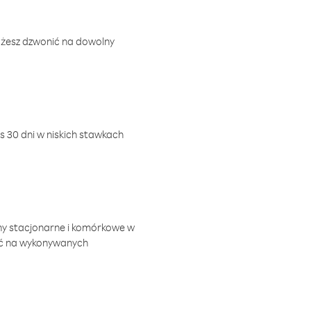
ożesz dzwonić na dowolny
 30 dni w niskich stawkach
ny stacjonarne i komórkowe w
ić na wykonywanych