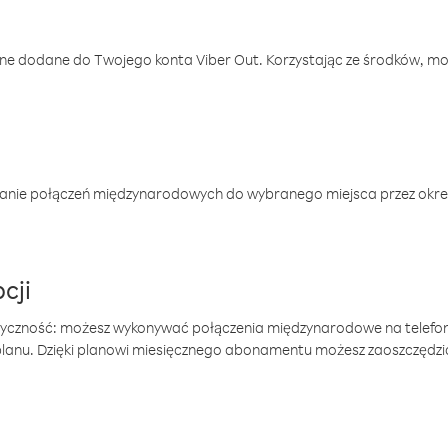
one dodane do Twojego konta Viber Out. Korzystając ze środków, m
anie połączeń międzynarodowych do wybranego miejsca przez okres
cji
tyczność: możesz wykonywać połączenia międzynarodowe na telefo
 planu. Dzięki planowi miesięcznego abonamentu możesz zaoszczędz