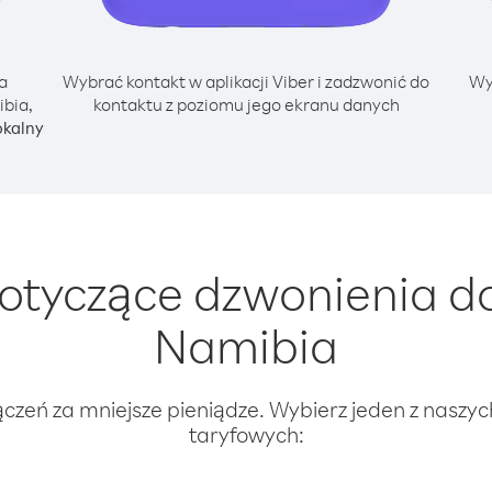
a
Wybrać kontakt w aplikacji Viber i zadzwonić do
Wy
ibia,
kontaktu z poziomu jego ekranu danych
okalny
tyczące dzwonienia do
Namibia
ączeń za mniejsze pieniądze. Wybierz jeden z naszy
taryfowych: