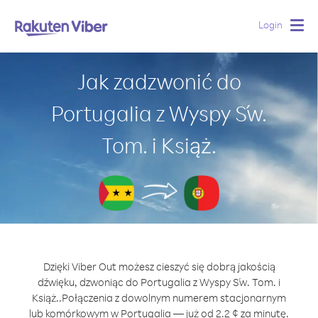
Login
Togg
navig
Jak zadzwonić do
Portugalia z Wyspy Św.
Tom. i Książ.
Dzięki Viber Out możesz cieszyć się dobrą jakością
dźwięku, dzwoniąc do Portugalia z Wyspy Św. Tom. i
Książ..
Połączenia z dowolnym numerem stacjonarnym
lub komórkowym w Portugalia — już od 2.2 ¢ za minutę.