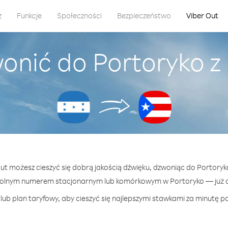
z
Funkcje
Społeczności
Bezpieczeństwo
Viber Out
onić do Portoryko 
Out możesz cieszyć się dobrą jakością dźwięku, dzwoniąc do Portory
olnym numerem stacjonarnym lub komórkowym w Portoryko — już od
lub plan taryfowy, aby cieszyć się najlepszymi stawkami za minutę po