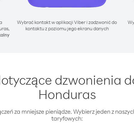
a
Wybrać kontakt w aplikacji Viber i zadzwonić do
Wy
uras,
kontaktu z poziomu jego ekranu danych
kalny
otyczące dzwonienia do
Honduras
ączeń za mniejsze pieniądze. Wybierz jeden z naszy
taryfowych: