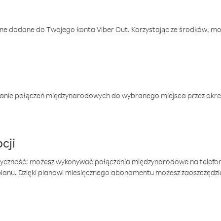
one dodane do Twojego konta Viber Out. Korzystając ze środków, m
anie połączeń międzynarodowych do wybranego miejsca przez okres
cji
tyczność: możesz wykonywać połączenia międzynarodowe na telefo
 planu. Dzięki planowi miesięcznego abonamentu możesz zaoszczędz