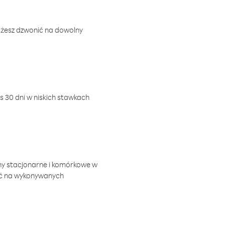
ożesz dzwonić na dowolny
 30 dni w niskich stawkach
ny stacjonarne i komórkowe w
ić na wykonywanych