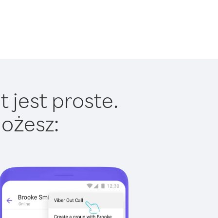
 jest proste.
ożesz: