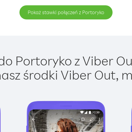
Pokaż stawki połączeń z Portoryko
o Portoryko z Viber Out
asz środki Viber Out, m