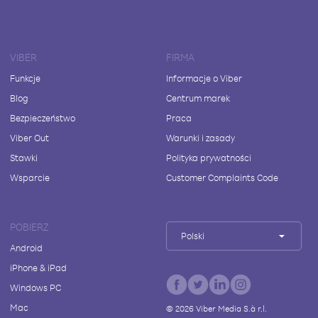
VIBER
FIRMA
Funkcje
Informacje o Viber
Blog
Centrum marek
Bezpieczeństwo
Praca
Viber Out
Warunki i zasady
Stawki
Polityka prywatności
Wsparcie
Customer Complaints Code
POBIERZ
Polski
Android
iPhone & iPad
Windows PC
Mac
©
2026
Viber Media S.à r.l.