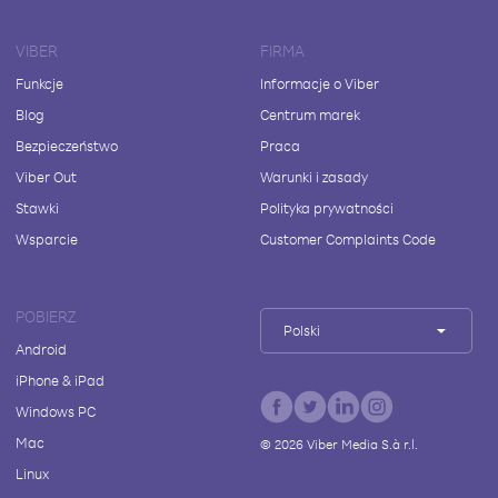
VIBER
FIRMA
Funkcje
Informacje o Viber
Blog
Centrum marek
Bezpieczeństwo
Praca
Viber Out
Warunki i zasady
Stawki
Polityka prywatności
Wsparcie
Customer Complaints Code
POBIERZ
Polski
Android
iPhone & iPad
Windows PC
Mac
©
2026
Viber Media S.à r.l.
Linux