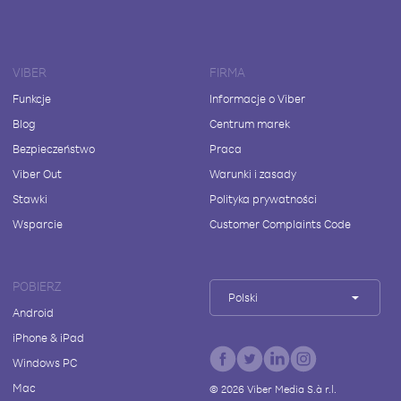
VIBER
FIRMA
Funkcje
Informacje o Viber
Blog
Centrum marek
Bezpieczeństwo
Praca
Viber Out
Warunki i zasady
Stawki
Polityka prywatności
Wsparcie
Customer Complaints Code
POBIERZ
Polski
Android
iPhone & iPad
Windows PC
Mac
©
2026
Viber Media S.à r.l.