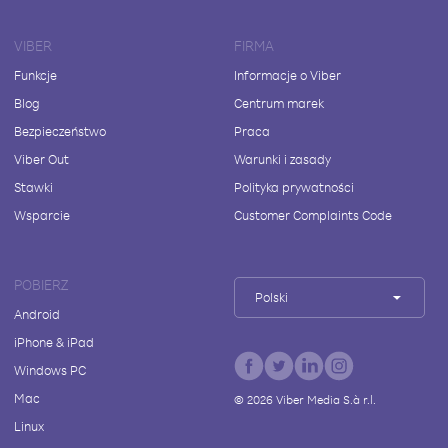
VIBER
FIRMA
Funkcje
Informacje o Viber
Blog
Centrum marek
Bezpieczeństwo
Praca
Viber Out
Warunki i zasady
Stawki
Polityka prywatności
Wsparcie
Customer Complaints Code
POBIERZ
Polski
Android
iPhone & iPad
Windows PC
Mac
©
2026
Viber Media S.à r.l.
Linux