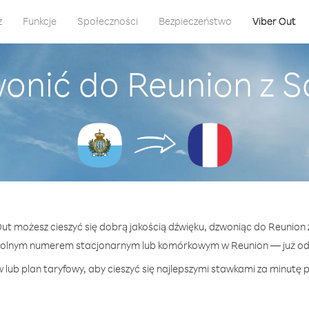
z
Funkcje
Społeczności
Bezpieczeństwo
Viber Out
onić do Reunion z 
 Out możesz cieszyć się dobrą jakością dźwięku, dzwoniąc do Reunion 
wolnym numerem stacjonarnym lub komórkowym w Reunion — już od 1
 lub plan taryfowy, aby cieszyć się najlepszymi stawkami za minutę p