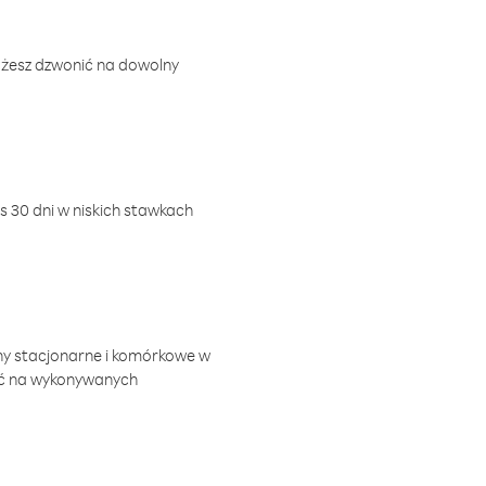
ożesz dzwonić na dowolny
 30 dni w niskich stawkach
ny stacjonarne i komórkowe w
ić na wykonywanych