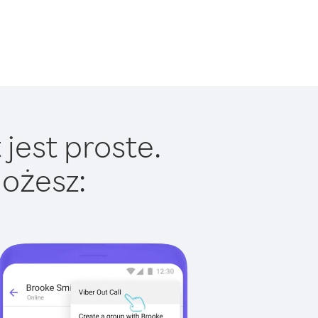
jest proste.
ożesz: