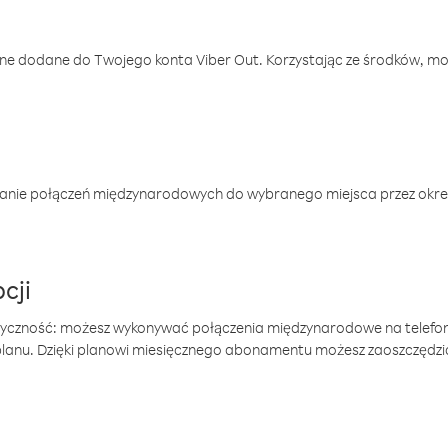
one dodane do Twojego konta Viber Out. Korzystając ze środków, m
anie połączeń międzynarodowych do wybranego miejsca przez okres
cji
tyczność: możesz wykonywać połączenia międzynarodowe na telefo
 planu. Dzięki planowi miesięcznego abonamentu możesz zaoszczędz