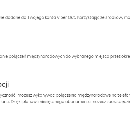
one dodane do Twojego konta Viber Out. Korzystając ze środków, m
anie połączeń międzynarodowych do wybranego miejsca przez okres
cji
tyczność: możesz wykonywać połączenia międzynarodowe na telefo
 planu. Dzięki planowi miesięcznego abonamentu możesz zaoszczędz