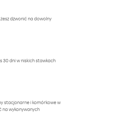
ożesz dzwonić na dowolny
 30 dni w niskich stawkach
ny stacjonarne i komórkowe w
ić na wykonywanych