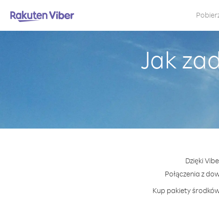
Pobier
Jak za
Dzięki Vib
Połączenia z do
Kup pakiety środków 