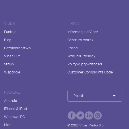
VIBER
FIRMA
Funkcje
Informacje o Viber
Blog
Centrum marek
Bezpieczeństwo
Praca
Viber Out
Warunki i zasady
Stawki
Polityka prywatności
Wsparcie
Customer Complaints Code
POBIERZ
Polski
Android
iPhone & iPad
Windows PC
Mac
©
2026
Viber Media S.à r.l.